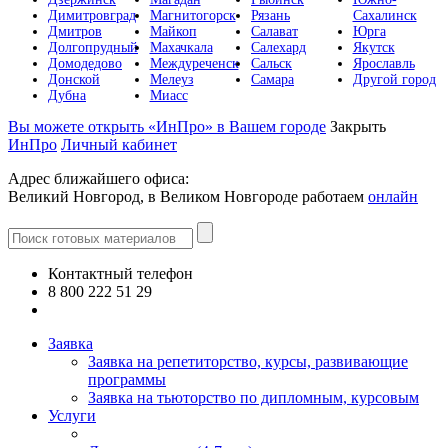
Димитровград
Магнитогорск
Рязань
Сахалинск
Дмитров
Майкоп
Салават
Юрга
Долгопрудный
Махачкала
Салехард
Якутск
Домодедово
Междуреченск
Сальск
Ярославль
Донской
Мелеуз
Самара
Другой город
Дубна
Миасс
Вы можете открыть «ИнПро» в Вашем городе
Закрыть
ИнПро
Личный кабинет
Адрес ближайшего офиса:
Великий Новгород, в Великом Новгороде работаем
онлайн
Контактный телефон
8 800 222 51 29
Все контакты
Заявка
Заявка на репетиторство, курсы, развивающие
программы
Заявка на тьюторство по дипломным, курсовым
Услуги