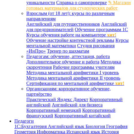
уникальности
Справка о самопроверке
✎ Магазин
готовых материалов для студенческих работ
Взрослым (от 18 лет): курсы по различным
направлениям
Английский для путешественников
Английский
для предпринимателей
Обучение программам 1С
Курсы обучения работе на компьютере
хит!
Обучение настройке контекстной рекламы
Курсы
ментальной математики
Студия рисования
«ИнПро»
Тренер по шахматам
Педагогам: обучение, аттестация, работа
Дополнительное обучение и работа
Методика
скорочтения
Рабочие программы учителям
Методика ментальной арифметики I уровень
Методика ментальной арифметики II уровень
Сертификация по ментальной арифметике
хит!
Организациям: корпоративное обучение,
партнёрство
Практический Яндекс Директ
Корпоративный
английский
Английский для бизнеса
Корпоративный немецкий
Корпоративный
французский
Корпоративный китайский
Педагоги
1С:Бухгалтерия
Английский язык
Биология
География
Геометрия
Информатика
Испанский язык
История