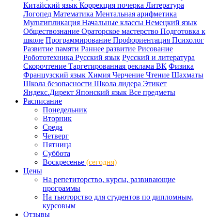
Китайский язык
Коррекция почерка
Литература
Логопед
Математика
Ментальная арифметика
Мультипликация
Начальные классы
Немецкий язык
Обществознание
Ораторское мастерство
Подготовка к
школе
Программирование
Профориентация
Психолог
Развитие памяти
Раннее развитие
Рисование
Робототехника
Русский язык
Русский и литература
Скорочтение
Таргетированная реклама ВК
Физика
Французский язык
Химия
Черчение
Чтение
Шахматы
Школа безопасности
Школа лидера
Этикет
Яндекс.Директ
Японский язык
Все предметы
Расписание
Понедельник
Вторник
Среда
Четверг
Пятница
Суббота
Воскресенье
(сегодня)
Цены
На репетиторство, курсы, развивающие
программы
На тьюторство для студентов по дипломным,
курсовым
Отзывы