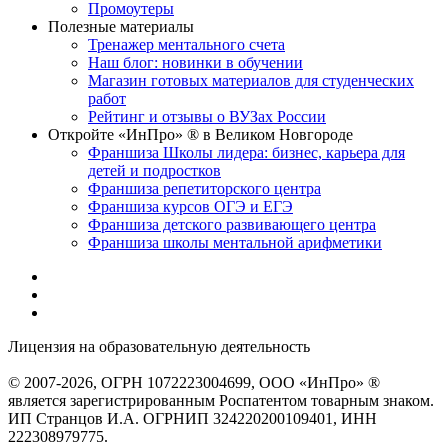
Промоутеры
Полезные материалы
Тренажер ментального счета
Наш блог: новинки в обучении
Магазин готовых материалов для студенческих
работ
Рейтинг и отзывы о ВУЗах России
Откройте «ИнПро» ® в Великом Новгороде
Франшиза Школы лидера: бизнес, карьера для
детей и подростков
Франшиза репетиторского центра
Франшиза курсов ОГЭ и ЕГЭ
Франшиза детского развивающего центра
Франшиза школы ментальной арифметики
Лицензия на образовательную деятельность
серия 22Л01 №
0002491
© 2007-2026, ОГРН 1072223004699, ООО «ИнПро» ®
является зарегистрированным Роспатентом товарным знаком.
ИП Странцов И.А. ОГРНИП 324220200109401, ИНН
222308979775.