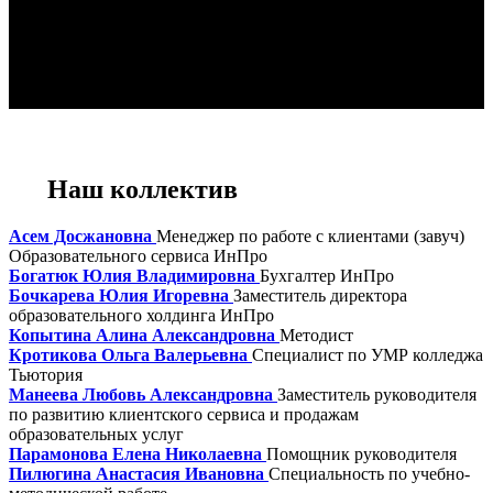
Наш коллектив
Асем Досжановна
Менеджер по работе с клиентами (завуч)
Образовательного сервиса ИнПро
Богатюк Юлия Владимировна
Бухгалтер ИнПро
Бочкарева Юлия Игоревна
Заместитель директора
образовательного холдинга ИнПро
Копытина Алина Александровна
Методист
Кротикова Ольга Валерьевна
Специалист по УМР колледжа
Тьютория
Манеева Любовь Александровна
Заместитель руководителя
по развитию клиентского сервиса и продажам
образовательных услуг
Парамонова Елена Николаевна
Помощник руководителя
Пилюгина Анастасия Ивановна
Специальность по учебно-