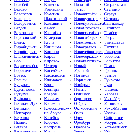
Белебей
Каменск -
Нижний
Стерлитамак
Белово
Уральский
Тагил
Ступино
Белогорск
Каменск-
Новоалтайск
Сургут
Белорецк
Шахтинский
Новокузнецк
Сызрань
Белореченск
Камышин
Новокуйбышевск
Сыктывкар
Бердск
Канск
Новомосковск
Таганрог
Березники
Каспийск
Новороссийск
Тамбов
Берёзовский
Кемерово
Новосибирск
Тверь
Бийск
Керчь
Новотроицк
Тимашёвск
Биробиджан
Кинешма
Новоуральск
Тихвин
Биробиджан
Кириши
Новочебоксарск
Тихорецк
Благовещенск
Киров
Новочеркасск
Тобольск
Бор
Кирово-
Новошахтинск
Тольятти
Борисоглебск
Чепецк
Новый
Томск
Боровичи
Киселёвск
Уренгой
Троицк
Братск
Кисловодск
Ногинск
Туапсе
Брянск
Климовск
Норильск
Туймазы
Бугульма
Клин
Ноябрьск
Тула
Будённовск
Клинцы
Нягань
Тюмень
Бузулук
Ковров
Обнинск
Узловая
Буйнакск
Когалым
Одинцово
Улан-Удэ
Великие Луки
Коломна
Озёрск
Ульяновск
Великий
Комсомольск-
Октябрьский
Урус-Мартан
Новгород
на-Амуре
Омск
Усолье-
Верхняя
Копейск
Орел
Сибирское
Пышма
Королёв
Оренбург
Уссурийск
Видное
Кострома
Орехово-
Усть-Илимск
Владивосток
Котлас
Зуево
Уфа