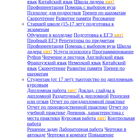
язык
Китайский язык
Школа лидера
хит!
Профориентация
Помощь с выбором вуза
Психолог для подростков
Тренер по шахматам
Скорочтение
Развитие памяти
Рисование
Старшей школе (15-17 лет): подготовка к
экзаменам
Обучение в колледже
Подготовка к ЕГЭ
хит!
Пробный ЕГЭ
Репетиторы по предметам
Профориентация
Помощь с выбором вуза
Школа
лидера
хит!
Услуги психолога
Программирование
Python
Черчение и рисунок
Английский язык
Французский язык
Немецкий язык
Китайский
язык
Скорочтение
Развитие памяти
Тренер по
шахматам
Студентам (от 17 лет): тьюторство по дипломным,
курсовым
Дипломная работа
хит!
Доклад, слайды к
дипломной
Раздаточный к дипломной
Рецензия
или отзыв
Отчет по преддипломной практике
Отчет по производственной практике
Отчет по
учебной практике
Дневник, характеристика с
места практики
Курсовая работа
хит!
Контрольная
работа
Решение задач
Лабораторная работа
Чертежи в
автокаде
Чертежи в компасе
Повышение