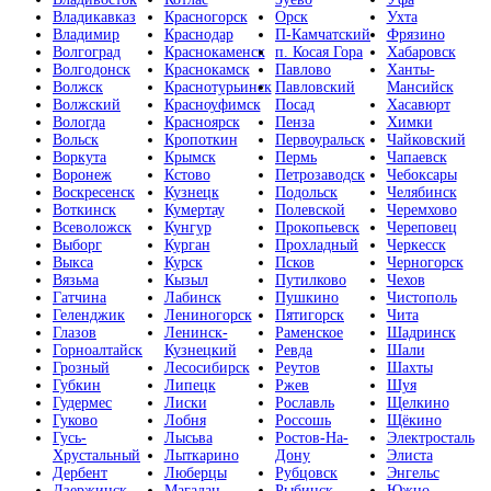
Владикавказ
Красногорск
Орск
Ухта
Владимир
Краснодар
П-Камчатский
Фрязино
Волгоград
Краснокаменск
п. Косая Гора
Хабаровск
Волгодонск
Краснокамск
Павлово
Ханты-
Волжск
Краснотурьинск
Павловский
Мансийск
Волжский
Красноуфимск
Посад
Хасавюрт
Вологда
Красноярск
Пенза
Химки
Вольск
Кропоткин
Первоуральск
Чайковский
Воркута
Крымск
Пермь
Чапаевск
Воронеж
Кстово
Петрозаводск
Чебоксары
Воскресенск
Кузнецк
Подольск
Челябинск
Воткинск
Кумертау
Полевской
Черемхово
Всеволожск
Кунгур
Прокопьевск
Череповец
Выборг
Курган
Прохладный
Черкесск
Выкса
Курск
Псков
Черногорск
Вязьма
Кызыл
Путилково
Чехов
Гатчина
Лабинск
Пушкино
Чистополь
Геленджик
Лениногорск
Пятигорск
Чита
Глазов
Ленинск-
Раменское
Шадринск
Горноалтайск
Кузнецкий
Ревда
Шали
Грозный
Лесосибирск
Реутов
Шахты
Губкин
Липецк
Ржев
Шуя
Гудермес
Лиски
Рославль
Щелкино
Гуково
Лобня
Россошь
Щёкино
Гусь-
Лысьва
Ростов-На-
Электросталь
Хрустальный
Лыткарино
Дону
Элиста
Дербент
Люберцы
Рубцовск
Энгельс
Дзержинск
Магадан
Рыбинск
Южно-