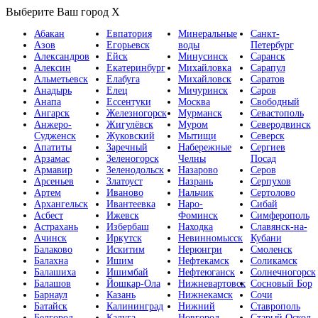
Выберите Ваш город
X
Абакан
Евпатория
Минеральные
Санкт-
Азов
Егорьевск
воды
Петербург
Александров
Ейск
Минусинск
Саранск
Алексин
Екатеринбург
Михайловка
Сарапул
Альметьевск
Елабуга
Михайловск
Саратов
Анадырь
Елец
Мичуринск
Саров
Анапа
Ессентуки
Москва
Свободный
Ангарск
Железногорск
Мурманск
Севастополь
Анжеро-
Жигулёвск
Муром
Северодвинск
Судженск
Жуковский
Мытищи
Северск
Апатиты
Заречный
Набережные
Сергиев
Арзамас
Зеленогорск
Челны
Посад
Армавир
Зеленодольск
Назарово
Серов
Арсеньев
Златоуст
Назрань
Серпухов
Артем
Иваново
Нальчик
Сертолово
Архангельск
Ивантеевка
Наро-
Сибай
Асбест
Ижевск
Фоминск
Симферополь
Астрахань
Избербаш
Находка
Славянск-на-
Ачинск
Иркутск
Невинномысск
Кубани
Балаково
Искитим
Нерюнгри
Смоленск
Балахна
Ишим
Нефтекамск
Соликамск
Балашиха
Ишимбай
Нефтеюганск
Солнечногорск
Балашов
Йошкар-Ола
Нижневартовск
Сосновый Бор
Барнаул
Казань
Нижнекамск
Сочи
Батайск
Калининград
Нижний
Ставрополь
Белгород
Калуга
Новгород
Старый Оскол